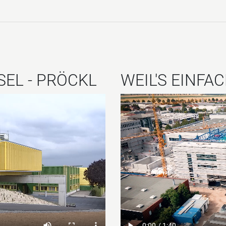
EL - PRÖCKL
WEIL'S EINFA