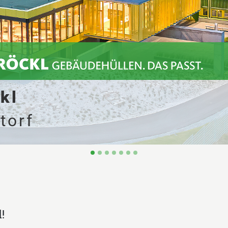
tweg
biburg
!