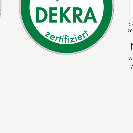
De
20
Wi
W