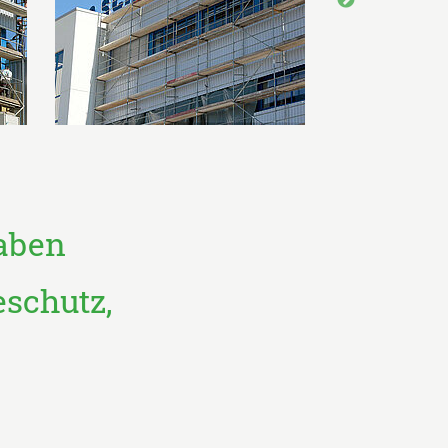
aben
eschutz,