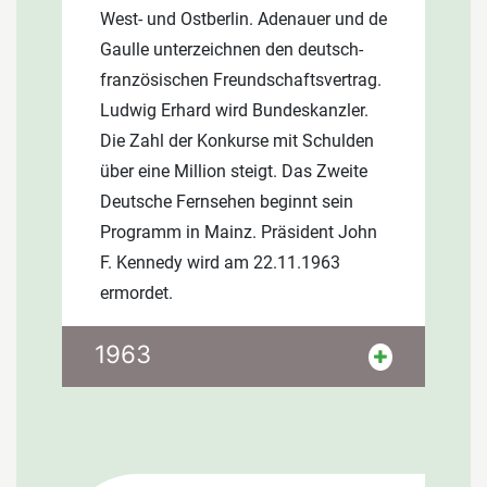
West- und Ostberlin. Adenauer und de
Pröckl leitet das Büro und betreut die
Gaulle unterzeichnen den deutsch-
Finanzen.
französischen Freundschaftsvertrag.
Ludwig Erhard wird Bundeskanzler.
Die Zahl der Konkurse mit Schulden
über eine Million steigt. Das Zweite
Deutsche Fernsehen beginnt sein
Programm in Mainz. Präsident John
F. Kennedy wird am 22.11.1963
ermordet.
Seit zwei Jahren trennt eine Mauer
1963
West- und Ostberlin. Adenauer und de
Gaulle unterzeichnen den deutsch-
französischen Freundschaftsvertrag.
Ludwig Erhard wird Bundeskanzler.