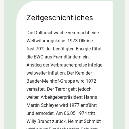
erweisen sich als Erfolg. Das
Unternehmen expandiert.
Zeitgeschichtliches
Maßstabsgetreue Modelleinheiten für
sämtliche Dach- und
Die Dollarschwäche verursacht eine
Fassadenkonstruktionen werden
Weltwährungskrise. 1973 Ölkrise,
angefertigt. Rückschläge und
fast 70% der benötigten Energie führt
Krisensituationen bewältigt der
die EWG aus Fremdländern ein.
Firmenchef mit Mut,
Anstieg der Verbraucherpreise infolge
Durchhaltevermögen und festem
weltweiter Inflation. Der Kern der
Glauben an den Erfolg.
Baader-Meinhof-Gruppe wird 1972
verhaftet. Der Terror geht jedoch
weiter. Arbeitgeberpräsident Hanns
Martin Schleyer wird 1977 entführt
und ermordet. Am 06.05.1974 tritt
Willy Brandt zurück. Helmut Schmidt