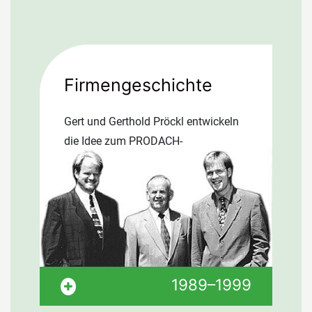
wird beigelegt. Die BRD erzielt einen
Jahresrekord im Export.
Werbeausgaben verdoppeln sich auf
16 Mrd. DM. Die Geburtenrate der
Firmengeschichte
BRD ist seit 16 Jahren mit 9,7
Geburten je 1.000 Einwohner die
Gert und Gerthold Pröckl entwickeln
geringste der Welt. Die
die Idee zum PRODACH-
Reaktorkatastrophe von Tschernobyl
Dämmsystem, das europaweit
löst neue Diskussionen aus. 1985
patentiert wird. 1998 tritt Dr. Thomas
wird Gorbatschow zum
Pröckl in die Firmenleitung ein. Ein
Generalsekretär der KPDSU gewählt.
Lizenzvertrag mit der Deutschen
Olof Palme, Schwedischer
Rockwool zur Vermarktung des…
Ministerpräsident, wird erschossen.
Gert und Gerthold Pröckl entwickeln
1989–1999
die Idee zum PRODACH-
Dämmsystem, das europaweit