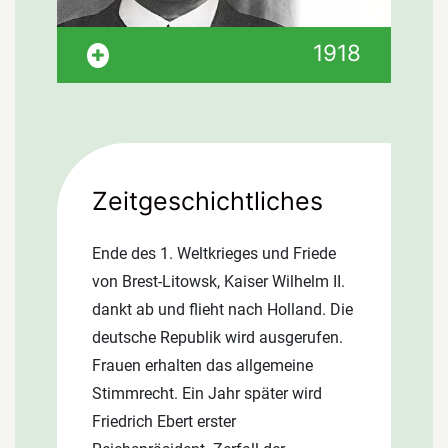
Dachdeckermeister Johann Pröckl
1918
wird 1898 in Steingrün/Asch, damals
Österreichisch-Ungarisches
Kaiserreich, geboren. Die Eltern Adam
und Margarete führten einen
Steinmetzbetrieb. Mit sechzehn wird
Zeitgeschichtliches
Johann als Soldat eingezogen. Nach
der Rückkehr aus dem 1. Weltkrieg
Ende des 1. Weltkrieges und Friede
erlernte Johann Pröckl von 1922 bis
von Brest-Litowsk, Kaiser Wilhelm II.
1925 in Haslau das
dankt ab und flieht nach Holland. Die
Dachdeckerhandwerk.
deutsche Republik wird ausgerufen.
Frauen erhalten das allgemeine
Stimmrecht. Ein Jahr später wird
Friedrich Ebert erster