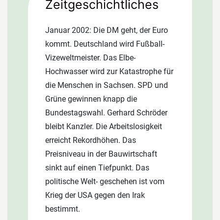
Zeitgeschichtliches
Fassaden herzustellen. »Wir sind
damit Gesamtanbieter für die
Januar 2002: Die DM geht, der Euro
Außenhaut von Gewerbebauten und
kommt. Deutschland wird Fußball-
können Schnittstellen bei der
Vizeweltmeister. Das Elbe-
Planung und Montage optimieren«,
Hochwasser wird zur Katastrophe für
so Geschäftsführer Dr. Thomas
die Menschen in Sachsen. SPD und
Pröckl. 2003 erhält die Firma den
Grüne gewinnen knapp die
bisher größten Auftrag in ihrer über
Bundestagswahl. Gerhard Schröder
50-jährigen Firmengeschichte: Pröckl
bleibt Kanzler. Die Arbeitslosigkeit
wird von der BMW AG in München
erreicht Rekordhöhen. Das
beauftragt, für den Neubau des
Preisniveau in der Bauwirtschaft
BMW-Werkes in Leipzig 230.000 m²
sinkt auf einen Tiefpunkt. Das
Dachtrapezbleche, 98.000 m²
politische Welt- geschehen ist vom
zweischalige Aluminium-
Krieg der USA gegen den Irak
Trapezblechfassaden und 5.000 m²
bestimmt.
Pfosten-Riegel-Fassaden zu liefern