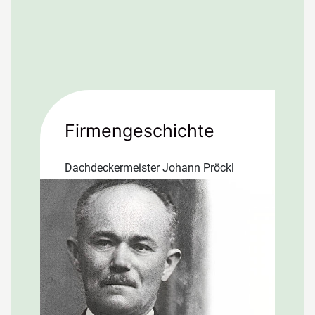
Firmengeschichte
Dachdeckermeister Johann Pröckl
wird 1898 in Steingrün/Asch, damals
Österreichisch-Ungarisches
Kaiserreich, geboren. Die Eltern Adam
und Margarete führten einen
Steinmetzbetrieb. Mit sechzehn wird
Johann als Soldat eingezogen. Nach
der…