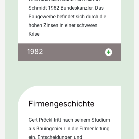
Schmidt 1982 Bundeskanzler. Das
Baugewerbe befindet sich durch die
hohen Zinsen in einer schweren
Krise.
Wettrüsten, Inflation und
1982
Arbeitslosigkeit sind eine weltweit
verbreitete Krisenerscheinung. USA
und BRD senken die Leitzinsen zur
Wirtschaftsbelebung. Helmut Kohl
wird nach dem Sturz von Helmut
Schmidt 1982 Bundeskanzler. Das
Firmengeschichte
Baugewerbe befindet sich durch die
hohen Zinsen in einer schweren
Gert Pröckl tritt nach seinem Studium
Krise.
als Bauingenieur in die Firmenleitung
ein. Entscheidungen und