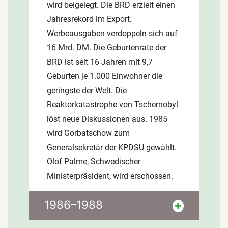
wird beigelegt. Die BRD erzielt einen
Blechdachkonstruktionen und
Jahresrekord im Export.
Fassadenprofile wird vorangetrieben.
Werbeausgaben verdoppeln sich auf
Ein Planungsbüro mit CAD-
16 Mrd. DM. Die Geburtenrate der
Workstations wird eingerichtet und in
BRD ist seit 16 Jahren mit 9,7
computergesteuerte
Geburten je 1.000 Einwohner die
Präzisionsmaschinen für die
geringste der Welt. Die
Metallverarbeitung investiert. Die
Reaktorkatastrophe von Tschernobyl
Firma expandiert. Die Firmenleitung
löst neue Diskussionen aus. 1985
legt großen Wert auf ein gutes
wird Gorbatschow zum
Betriebsklima. Eine betriebliche
Generalsekretär der KPDSU gewählt.
Altersversorgung für die Mitarbeiter
Olof Palme, Schwedischer
und ein Jahresarbeitszeitmodell
Ministerpräsident, wird erschossen.
schaffen die Grundlage gegenseitiger
Wertschätzung.
Portugal und Spanien treten der EG
1986–1988
bei. Der Handelstreit zwischen USA
und erweiterter EG (Spaghettikrieg)