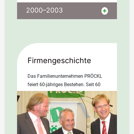
und zu montieren.
Januar 2002: Die DM geht, der Euro
2000–2003
kommt. Deutschland wird Fußball-
Vizeweltmeister. Das Elbe-
Hochwasser wird zur Katastrophe für
die Menschen in Sachsen. SPD und
Grüne gewinnen knapp die
Bundestagswahl. Gerhard Schröder
Firmengeschichte
bleibt Kanzler. Die Arbeitslosigkeit
erreicht Rekordhöhen. Das
Das Familienunternehmen PRÖCKL
Preisniveau in der Bauwirtschaft
feiert 60-jähriges Bestehen. Seit 60
sinkt auf einen Tiefpunkt. Das
Jahren steht der Name Pröckl für
politische Welt- geschehen ist vom
eine innovative Firma, die sich vom
Krieg der USA gegen den Irak
Ein-Mann-Dachdeckerbetrieb zum
bestimmt.
überregionalen Gesamtanbieter für
die Außenhaut mit allem, was dazu…