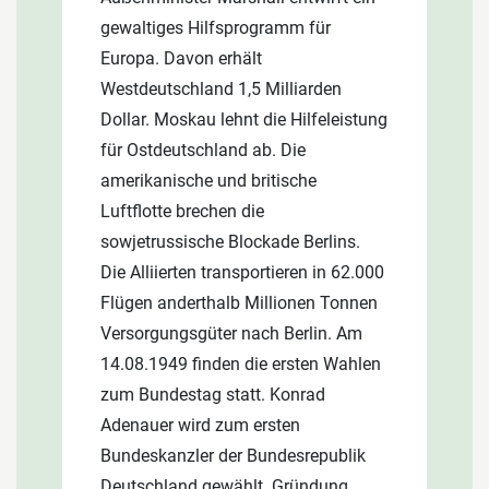
Exilregierung unter Benesch nach
gewaltiges Hilfsprogramm für
Alternativen.
Prag. Beginn der Vertreibung der
Europa. Davon erhält
Sudetendeutschen. 2,6 Millionen
Westdeutschland 1,5 Milliarden
werden aus der Tschechoslowakei
Dollar. Moskau lehnt die Hilfeleistung
ausgewiesen.
für Ostdeutschland ab. Die
amerikanische und britische
Luftflotte brechen die
sowjetrussische Blockade Berlins.
Die Alliierten transportieren in 62.000
Flügen anderthalb Millionen Tonnen
Versorgungsgüter nach Berlin. Am
14.08.1949 finden die ersten Wahlen
zum Bundestag statt. Konrad
Adenauer wird zum ersten
Bundeskanzler der Bundesrepublik
Deutschland gewählt. Gründung…