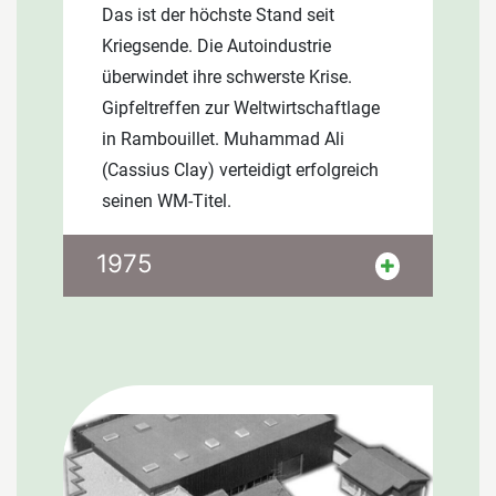
Das ist der höchste Stand seit
Neudenkers mit viel
Kriegsende. Die Autoindustrie
Gemeinschaftssinn. Für sein
überwindet ihre schwerste Krise.
langjähriges Engagement wird er
Gipfeltreffen zur Weltwirtschaftlage
mehrfach ausgezeichnet.
in Rambouillet. Muhammad Ali
(Cassius Clay) verteidigt erfolgreich
seinen WM-Titel.
Die BRD hat 94 Mrd. DM Schulden.
1975
Das ist der höchste Stand seit
Kriegsende. Die Autoindustrie
überwindet ihre schwerste Krise.
Gipfeltreffen zur Weltwirtschaftlage
in Rambouillet. Muhammad Ali
(Cassius Clay) verteidigt erfolgreich
Firmengeschichte
seinen WM-Titel.