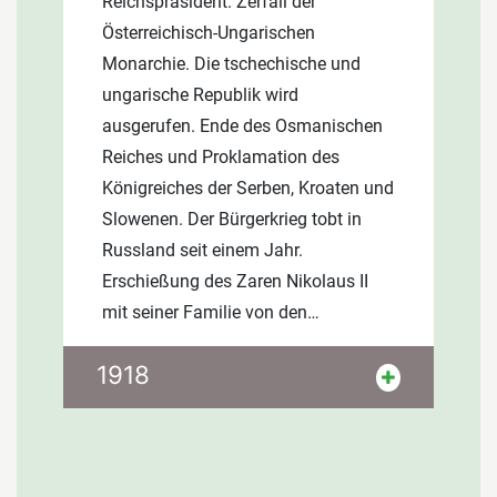
Reichspräsident. Zerfall der
Österreichisch-Ungarischen
Monarchie. Die tschechische und
ungarische Republik wird
ausgerufen. Ende des Osmanischen
Reiches und Proklamation des
Königreiches der Serben, Kroaten und
Slowenen. Der Bürgerkrieg tobt in
Russland seit einem Jahr.
Erschießung des Zaren Nikolaus II
mit seiner Familie von den…
Ende des 1. Weltkrieges und Friede
1918
von Brest-Litowsk, Kaiser Wilhelm II.
dankt ab und flieht nach Holland. Die
deutsche Republik wird ausgerufen.
Frauen erhalten das allgemeine