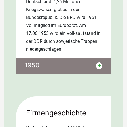
Deutschland. 1,25 Millionen
Kriegswaisen gibt es in der
Bundesrepublik. Die BRD wird 1951
Vollmitglied im Europarat. Am
17.06.1953 wird ein Volksaufstand in
der DDR durch sowjetische Truppen
niedergeschlagen.
Ludwig Erhard gilt mit seinem
1950
Konzept der sozialen Marktwirtschaft
als Vater des deutschen
Wirtschaftswunders. Aufhebung der
Lebensmittelrationierung in
Deutschland. 1,25 Millionen
Kriegswaisen gibt es in der
Firmengeschichte
Bundesrepublik. Die BRD wird 1951
Vollmitglied im Europarat. Am