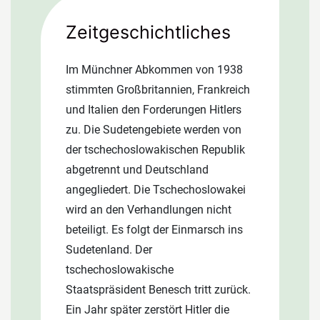
Drei Gesellen, ein Lehrling und die
Zeitgeschichtliches
drei ältesten Söhne arbeiten mit
Johann Pröckl, mittlerweile
Im Münchner Abkommen von 1938
Dachdeckermeister, zusammen. Der
stimmten Großbritannien, Frankreich
2. Weltkrieg stürzt die Welt in eine
und Italien den Forderungen Hitlers
Katastrophe. Angst, Hunger, Elend
zu. Die Sudetengebiete werden von
und Tod bestimmen das tägliche
der tschechoslowakischen Republik
Leben. Die ursprüngliche
abgetrennt und Deutschland
Vereinbarung mit den Tschechischen
angegliedert. Die Tschechoslowakei
Behörden, die es der Familie erlaubt,
wird an den Verhandlungen nicht
ihren Betrieb weiterzuführen wird
beteiligt. Es folgt der Einmarsch ins
hinfällig. Johann Pröckl wird 1946
Sudetenland. Der
ebenfalls wie die Bewohner von
tschechoslowakische
Steingrün mit seiner Familie
Staatspräsident Benesch tritt zurück.
vertrieben. Gerthold Pröckl, damals
Ein Jahr später zerstört Hitler die
10 Jahre alt, erinnert sich: »Wir