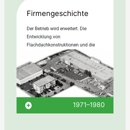
Die Zahl der Konkurse mit Schulden
über eine Million steigt. Das Zweite
Firmengeschichte
Deutsche Fernsehen beginnt sein
Programm in Mainz. Präsident John
Der Betrieb wird erweitert. Die
F. Kennedy wird am 22.11.1963
Entwicklung von
ermordet.
Flachdachkonstruktionen und die
Lösung von Abdichtungsproblemen
erweisen sich als Erfolg. Das
Unternehmen expandiert.
Maßstabsgetreue Modelleinheiten für
sämtliche Dach- und…
Der Betrieb wird erweitert. Die
1971–1980
Entwicklung von
Flachdachkonstruktionen und die
Lösung von Abdichtungsproblemen