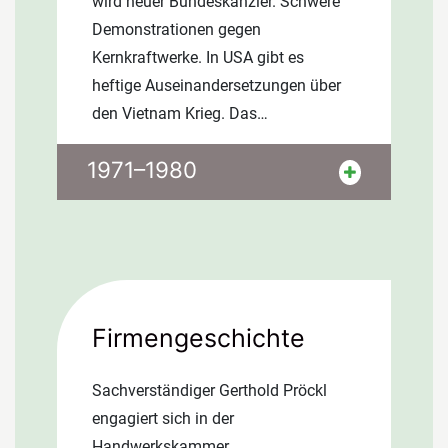
wird neuer Bundeskanzler. Schwere
Demonstrationen gegen
Kernkraftwerke. In USA gibt es
heftige Auseinandersetzungen über
den Vietnam Krieg. Das…
Die Dollarschwäche verursacht eine
1971–1980
Weltwährungskrise. 1973 Ölkrise,
fast 70% der benötigten Energie führt
die EWG aus Fremdländern ein.
Anstieg der Verbraucherpreise infolge
weltweiter Inflation. Der Kern der
Baader-Meinhof-Gruppe wird 1972
Firmengeschichte
verhaftet. Der Terror geht jedoch
weiter. Arbeitgeberpräsident Hanns
Sachverständiger Gerthold Pröckl
Martin Schleyer wird 1977 entführt
engagiert sich in der
und ermordet. Am 06.05.1974 tritt
Handwerkskammer