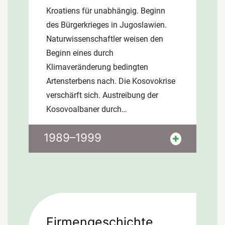
Kroatiens für unabhängig. Beginn
des Bürgerkrieges in Jugoslawien.
Naturwissenschaftler weisen den
Beginn eines durch
Klimaveränderung bedingten
Artensterbens nach. Die Kosovokrise
verschärft sich. Austreibung der
Kosovoalbaner durch…
Öffnung der Grenzübergänge der
1989–1999
DDR zur BRD. Erich Honecker tritt
zurück. Am 01.10.1990
Wiedervereinigung Deutschlands.
Zusammenbruch der
kommunistischen Regime in der
CSSR, Polen, Ungarn, Rumänien,
Firmengeschichte