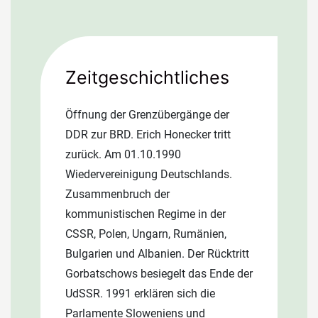
patentiert wird. 1998 tritt Dr. Thomas
Pröckl in die Firmenleitung ein. Ein
Lizenzvertrag mit der Deutschen
Zeitgeschichtliches
Rockwool zur Vermarktung des
PRODACH-Dämmsystems wird
Öffnung der Grenzübergänge der
abgeschlossen. Gert und Dr. Thomas
DDR zur BRD. Erich Honecker tritt
Pröckl teilen sich die
zurück. Am 01.10.1990
Geschäftsführung. Gert ist für den
Wiedervereinigung Deutschlands.
technischen, Thomas für den
Zusammenbruch der
kaufmännischen Bereich zuständig.
kommunistischen Regime in der
Gerthold Pröckl scheidet aus der
CSSR, Polen, Ungarn, Rumänien,
Geschäftsführung aus, steht dem
Bulgarien und Albanien. Der Rücktritt
Unternehmen aber mit Rat und Tat
Gorbatschows besiegelt das Ende der
und seiner langjährigen Erfahrung
UdSSR. 1991 erklären sich die
beratend zur Verfügung. Eine eigene
Parlamente Sloweniens und
Vertriebsabteilung wird eingerichtet.